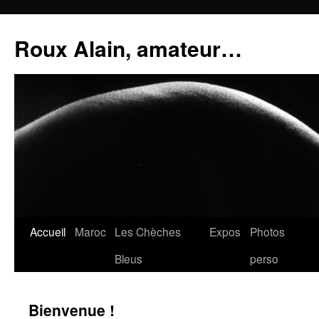
Aller
au
Roux Alain, amateur…
contenu
Accueil
Maroc
Les Chèches
Expos
Photos
Bleus
perso
Bienvenue !