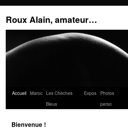
Aller
au
Roux Alain, amateur…
contenu
Accueil
Maroc
Les Chèches
Expos
Photos
Bleus
perso
Bienvenue !