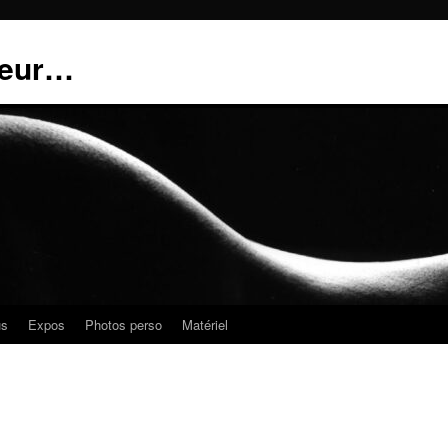
teur…
us
Expos
Photos perso
Matériel