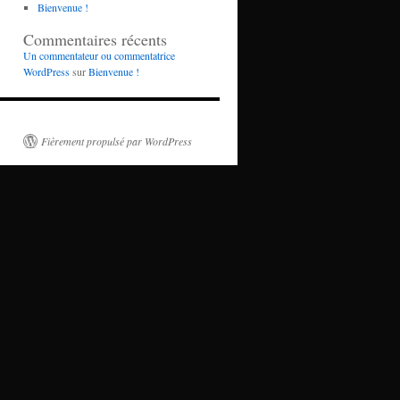
Bienvenue !
Commentaires récents
Un commentateur ou commentatrice
WordPress
sur
Bienvenue !
Fièrement propulsé par WordPress