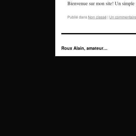
Bienvenue sur mon site! Un simple p
Publié dans
Non classé
|
Un commentair
Roux Alain, amateur…