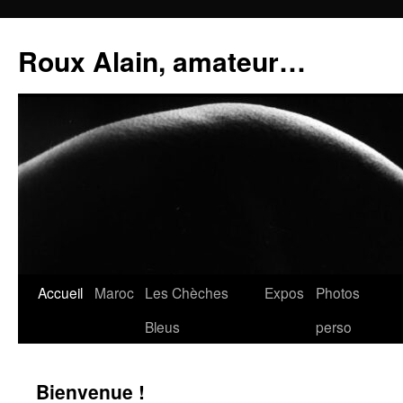
Aller
au
Roux Alain, amateur…
contenu
Accueil
Maroc
Les Chèches
Expos
Photos
Bleus
perso
Bienvenue !